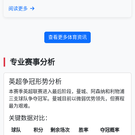
阅读更多
查看更多体育资讯
专业赛事分析
英超争冠形势分析
本赛季英超联赛进入最后阶段，曼城、阿森纳和利物浦
三支球队争夺冠军。曼城目前以微弱优势领先，但赛程
最为艰难。
关键数据对比：
球队
积分
剩余场次
胜率
夺冠概率