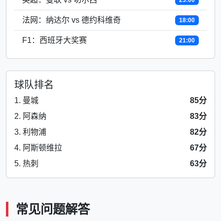
23:00
法网：纳达尔 vs 德约科维奇
18:00
F1：西班牙大奖赛
21:00
球队排名
1. 曼城
85分
2. 阿森纳
83分
3. 利物浦
82分
4. 阿斯顿维拉
67分
5. 热刺
63分
常见问题解答