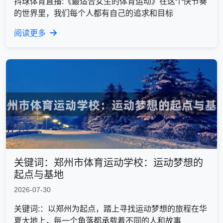
抖球体育直播:《最适合女生的体育运动》在这个快节奏
的世界里，我们每个人都有自己的追求和目标
阅读更多
关键词：郑州市体育运动学校：运动梦想的
起点与基地
2026-07-30
关键词:：以郑州为起点，踏上寻找运动梦想的旅程在华
夏大地上，每一个角落都承载着不同的人和故事