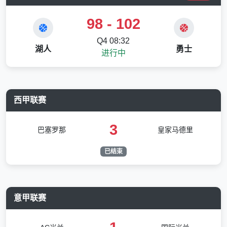
98 - 102
Q4 08:32
湖人
勇士
进行中
西甲联赛
3
巴塞罗那
皇家马德里
已结束
意甲联赛