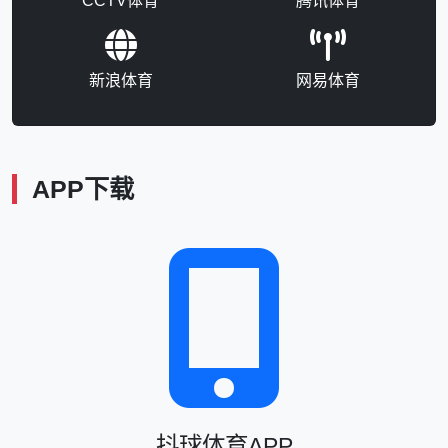
CCTV体育
腾讯体育
新浪体育
网易体育
APP下载
抖球体育APP