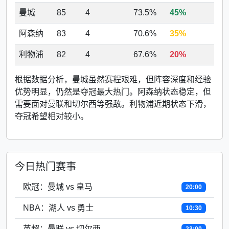
曼城
85
4
73.5%
45%
阿森纳
83
4
70.6%
35%
利物浦
82
4
67.6%
20%
根据数据分析，曼城虽然赛程艰难，但阵容深度和经验
优势明显，仍然是夺冠最大热门。阿森纳状态稳定，但
需要面对曼联和切尔西等强敌。利物浦近期状态下滑，
夺冠希望相对较小。
今日热门赛事
欧冠：曼城 vs 皇马
20:00
NBA：湖人 vs 勇士
10:30
英超：曼联 vs 切尔西