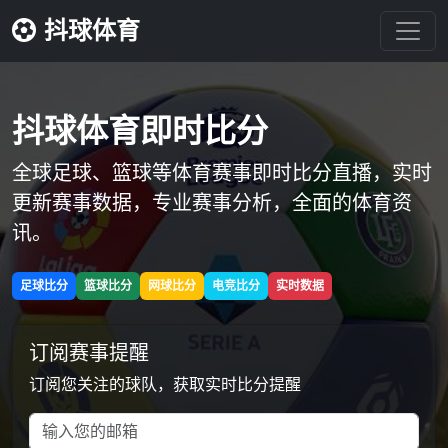
抖球体育
抖球体育即时比分
全球足球、篮球等体育赛事即时比分直播，实时
更新赛事数据，专业赛事分析，全面的体育资
讯。
足球比分
篮球比分
网球比分
电竞比分
实时数据
订阅赛事提醒
订阅您关注的球队，获取实时比分提醒