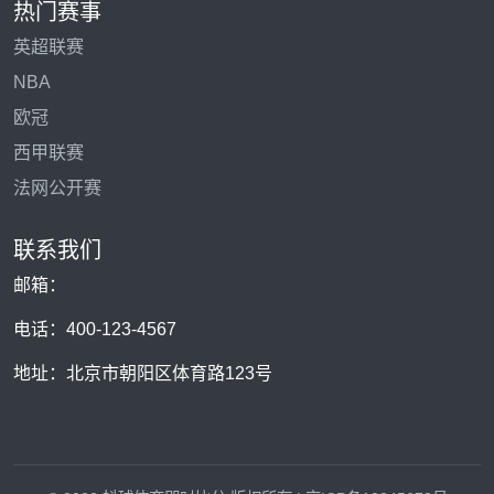
热门赛事
英超联赛
NBA
欧冠
西甲联赛
法网公开赛
联系我们
邮箱：
电话：400-123-4567
地址：北京市朝阳区体育路123号